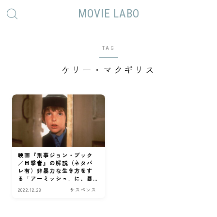
MOVIE LABO
TAG
ケリー・マクギリス
映画『刑事ジョン・ブック
／目撃者』の解説（ネタバ
レ有）非暴力な生き方をす
る「アーミッシュ」に、暴
力の象徴・殺人事件を掛け
2022.12.28
サスペンス
合わせた傑作映画