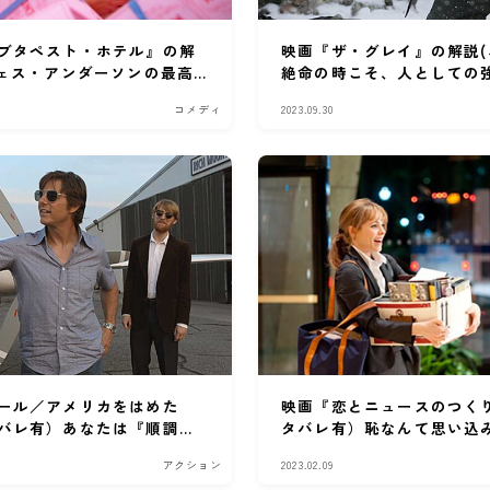
ブタペスト・ホテル』の解
映画『ザ・グレイ』の解説(
ウェス・アンダーソンの最高
絶命の時こそ、人としての
る。
コメディ
2023.09.30
ール／アメリカをはめた
映画『恋とニュースのつく
バレ有）あなたは『順調
タバレ有）恥なんて思い込
る？
アクション
2023.02.09