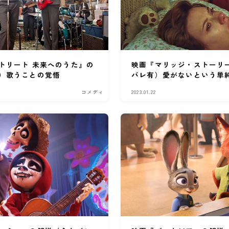
トリート 未来へのうた』の
映画『マリッジ・ストーリ
）歌うことの覚悟
バレ有）愛がないという単
コメディ
2023.01.22