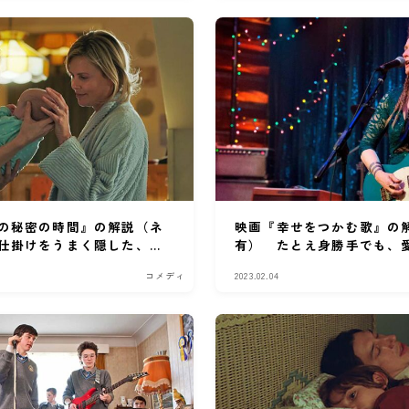
の秘密の時間』の解説（ネ
映画『幸せをつかむ歌』の
仕掛けをうまく隠した、細
有） たとえ身勝手でも、
テール。
いか。
コメディ
2023.02.04