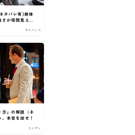
ネタバレ有)絶体
強さが垣間見え
サスペンス
り方』の解説（ネ
み。本音を出せ！
コメディ