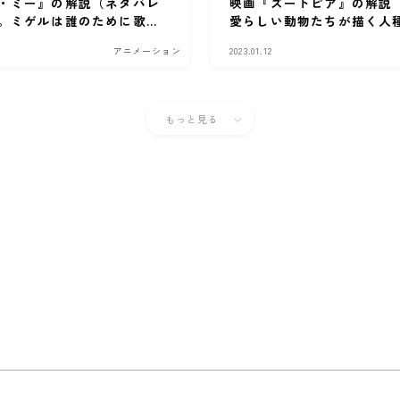
・ミー』の解説（ネタバレ
映画『ズートピア』の解説
。ミゲルは誰のために歌
愛らしい動物たちが描く人
アニメーション
2023.01.12
もっと見る