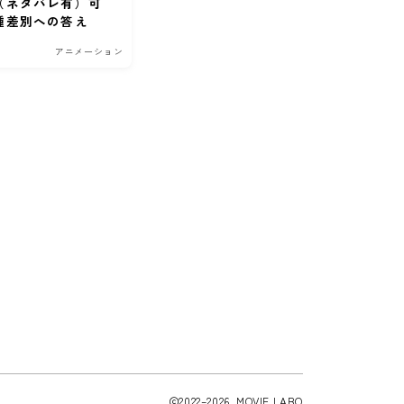
（ネタバレ有）可
種差別への答え
アニメーション
2022–2026 MOVIE LABO