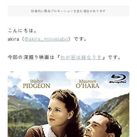
記事内に商品プロモーションを含む場合があります
こんにちは。
akira（
@akira_movielabo
）です。
今回の深掘り映画は『
わが谷は緑なりき
』です。