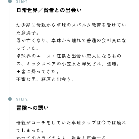
日常世界／賢者との出会い
幼少期に母親から卓球のスパルタ教育を受けてい
た多満子。
母が亡くなり、卓球から離れて普通の会社員にな
っていた。
卓球界のエース・江島と出会い恋人になるもの
の、ミックスペアの小笠原と浮気され、退職。
田舎に帰ってきた。
不審な男、萩原と出会う。
冒険への誘い
母親がコーチをしていた卓球クラブは今では廃れ
てしまった。
かつてのクラブの友人、弥生と再会する。