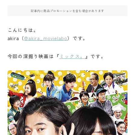
記事内に商品プロモーションを含む場合があります
こんにちは。
akira（
@akira_movielabo
）です。
今回の深掘り映画は『
ミックス。
』です。